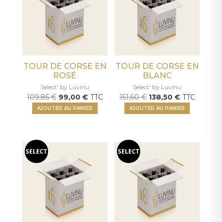
TOUR DE CORSE EN
TOUR DE CORSE EN
ROSÉ
BLANC
Select' by Luvinu
Select' by Luvinu
Le
Le
Le
Le
109,85
€
99,00
€
TTC
151,60
€
138,50
€
TTC
prix
prix
prix
prix
AJOUTER AU PANIER
AJOUTER AU PANIER
initial
actuel
initial
actuel
était :
est :
était :
est :
109,85 €.
99,00 €.
151,60 €.
138,50 €.
SELECT
SELECT