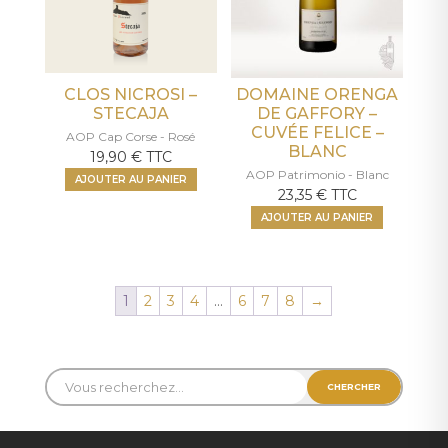
CLOS NICROSI –
DOMAINE ORENGA
STECAJA
DE GAFFORY –
CUVÉE FELICE –
AOP Cap Corse - Rosé
BLANC
19,90
€
TTC
AOP Patrimonio - Blanc
AJOUTER AU PANIER
23,35
€
TTC
AJOUTER AU PANIER
1
2
3
4
…
6
7
8
→