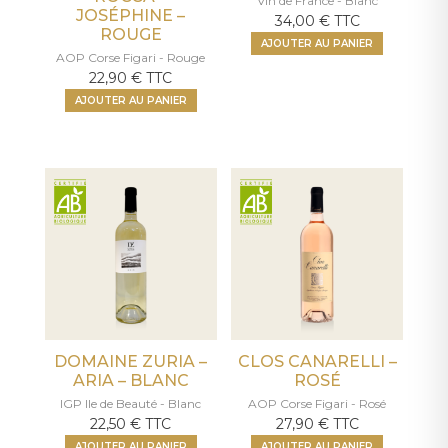
Vin de France - Blanc
JOSÉPHINE –
34,00
€
TTC
ROUGE
AJOUTER AU PANIER
AOP Corse Figari - Rouge
22,90
€
TTC
AJOUTER AU PANIER
DOMAINE ZURIA –
CLOS CANARELLI –
ARIA – BLANC
ROSÉ
IGP Ile de Beauté - Blanc
AOP Corse Figari - Rosé
22,50
€
TTC
27,90
€
TTC
AJOUTER AU PANIER
AJOUTER AU PANIER