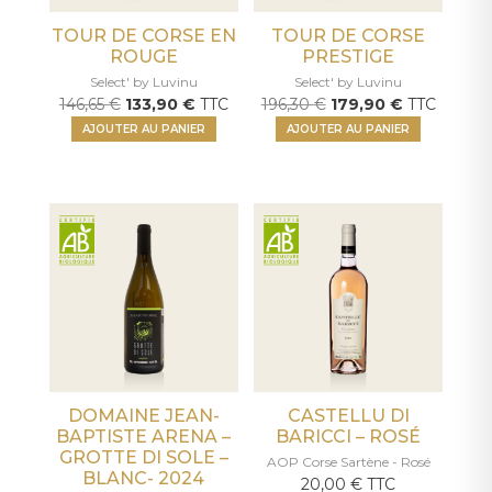
TOUR DE CORSE EN
TOUR DE CORSE
ROUGE
PRESTIGE
Select' by Luvinu
Select' by Luvinu
Le
Le
Le
Le
146,65
€
133,90
€
TTC
196,30
€
179,90
€
TTC
prix
prix
prix
prix
AJOUTER AU PANIER
AJOUTER AU PANIER
initial
actuel
initial
actuel
était :
est :
était :
est :
146,65 €.
133,90 €.
196,30 €.
179,90 €.
DOMAINE JEAN-
CASTELLU DI
BAPTISTE ARENA –
BARICCI – ROSÉ
GROTTE DI SOLE –
AOP Corse Sartène - Rosé
BLANC- 2024
20,00
€
TTC