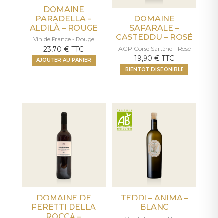
DOMAINE
PARADELLA –
DOMAINE
ALDILÀ – ROUGE
SAPARALE –
CASTEDDU – ROSÉ
Vin de France - Rouge
23,70
€
TTC
AOP Corse Sartène - Rosé
19,90
€
TTC
AJOUTER AU PANIER
BIENTOT DISPONIBLE
DOMAINE DE
TEDDI – ANIMA –
PERETTI DELLA
BLANC
ROCCA –