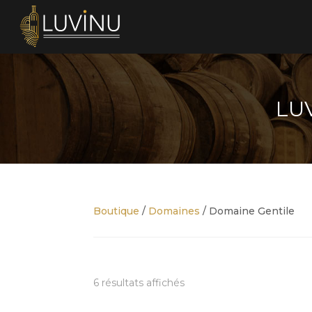
LUV
Boutique
/
Domaines
/ Domaine Gentile
6 résultats affichés