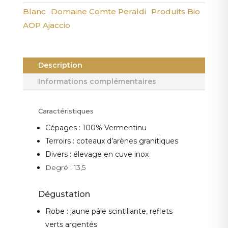
-
Blanc
Domaine Comte Peraldi
Produits Bio
Blanc
AOP Ajaccio
Description
Informations complémentaires
Caractéristiques
Cépages : 100% Vermentinu
Terroirs : coteaux d’arènes granitiques
Divers : élevage en cuve inox
Degré : 13,5
Dégustation
Robe : jaune pâle scintillante, reflets
verts argentés