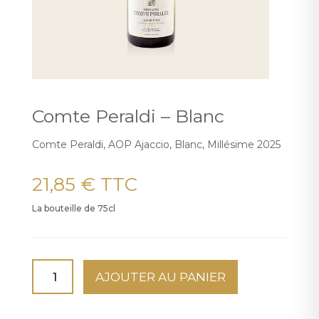
Comte Peraldi – Blanc
Comte Peraldi, AOP Ajaccio, B
lanc, Millésime 2025
21,85
€
TTC
La bouteille de 75cl
quantité
AJOUTER AU PANIER
de
Comte
Peraldi