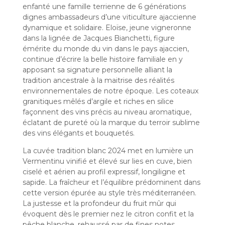
enfanté une famille terrienne de 6 générations
dignes ambassadeurs d’une viticulture ajaccienne
dynamique et solidaire. Eloïse, jeune vigneronne
dans la lignée de Jacques Bianchetti, figure
émérite du monde du vin dans le pays ajaccien,
continue d’écrire la belle histoire familiale en y
apposant sa signature personnelle alliant la
tradition ancestrale à la maitrise des réalités
environnementales de notre époque. Les coteaux
granitiques mêlés d’argile et riches en silice
façonnent des vins précis au niveau aromatique,
éclatant de pureté où la marque du terroir sublime
des vins élégants et bouquetés.
La cuvée tradition blanc 2024 met en lumière un
Vermentinu vinifié et élevé sur lies en cuve, bien
ciselé et aérien au profil expressif, longiligne et
sapide. La fraîcheur et l’équilibre prédominent dans
cette version épurée au style très méditerranéen.
La justesse et la profondeur du fruit mûr qui
évoquent dès le premier nez le citron confit et la
pêche blanche, rehaussé par de fines notes