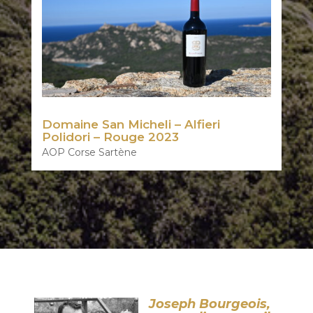
Domaine San Micheli – Alfieri
Polidori – Rouge 2023
AOP Corse Sartène
Joseph Bourgeois,